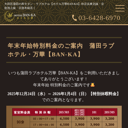
大田区蒲田の和モダン・ラブホテル【ホテル万華BAN-KA】JR京浜東北線・京
togg
急池上線・京急本線近く
navi
03-6428-6970
年末年始特別料金のご案内 蒲田ラブ
ホテル・万華【BAN-KA】
いつも蒲田ラブホテル万華【BAN-KA】をご利用いただきまし
てありがとうございます！
年末年始 特別料金のご案内です
2025年12月24日（水）～ 2026年1月4日（日）【特別休暇料金】
でのご案内となります。