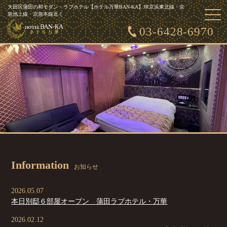
大田区蒲田の和モダン・ラブホテル【ホテル万華BAN-KA】JR京浜東北線・京
togg
急池上線・京急本線近く
navi
03-6428-6970
Information
お知らせ
2026.05.07
本日別邸６部屋オープン 蒲田ラブホテル・万華
2026.02.12