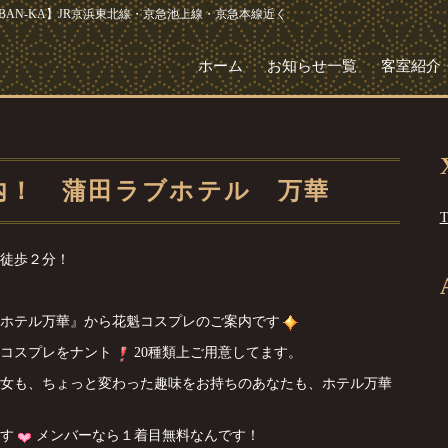
AN-KA】JR京浜東北線・京急池上線・京急本線近く
ホーム
お知らせ一覧
客室紹介
内！ 蒲田ラブホテル 万華
T
徒歩２分！
ホテル万華』から花魁コスプレのご案内です
コスプレをナント
20種類上ご用意してます。
女も、ちょっと変わった趣味をお持ちのあなたも、ホテル万華
す
メンバーなら１着目無料なんです！