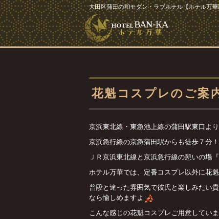
大田区蒲田の和モダン・ラブホテル【ホテル万華B
花魁コスプレのご案
京浜東北線・東急池上線の蒲田駅東口より
京浜急行線の京急蒲田駅からも徒歩７分！
ＪＲ京浜東北線と京浜急行線の憩いの場『
ホテル万華では、定番コスプレ以外に花魁
普段と違った雰囲気で彼氏と楽しみたい貴
なら愉しめますよ
こんな感じの花魁コスプレご用意していま