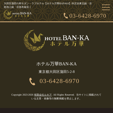
大田区蒲田の和モダン・ラブホテル【ホテル万華BAN-KA】JR京浜東北線・京
togg
急池上線・京急本線近く
ホーム
お知らせ一覧
客室紹介・利用料金
アクセス
navi
お問い合わせ
03-6428-6970
ホテル万華BAN-KA
東京都大田区蒲田5-2-8
03-6428-6970
Copyright 2023-2026
有限会社ルキア
. All Rights Reserved.
当サイトに掲載されて
いる文章・画像等の無断掲載を禁止します。