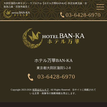
大田区蒲田の和モダン・ラブホテル【ホテル万華BAN-KA】JR京浜東北線・京
togg
急池上線・京急本線近く
ホーム
お知らせ一覧
客室紹介・利用料金
アクセス
navi
お問い合わせ
03-6428-6970
ホテル万華BAN-KA
東京都大田区蒲田5-2-8
03-6428-6970
Copyright 2023-2026
有限会社ルキア
. All Rights Reserved.
当サイトに掲載されて
いる文章・画像等の無断掲載を禁止します。